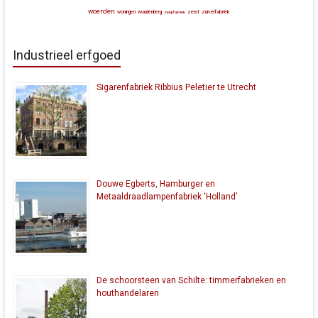
woerden
zeist
zuivelfabriek
woningen
woudenberg
zeepfabriek
Industrieel erfgoed
Sigarenfabriek Ribbius Peletier te Utrecht
Douwe Egberts, Hamburger en
Metaaldraadlampenfabriek ‘Holland’
De schoorsteen van Schilte: timmerfabrieken en
houthandelaren