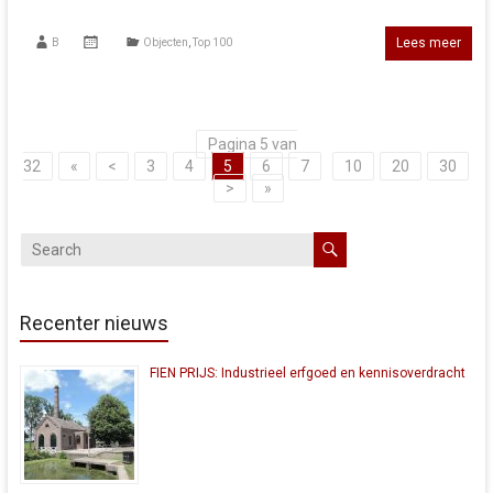
Lees meer
B
Objecten
,
Top 100
Pagina 5 van
32
«
<
3
4
5
6
7
10
20
30
>
»
Recenter nieuws
FIEN PRIJS: Industrieel erfgoed en kennisoverdracht