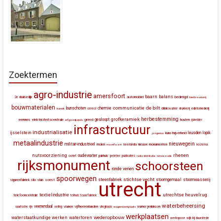
Zoektermen
agro-industrie
amersfoort
baarn
balans
automobiel
bedreigd
2e daalsedijk
bierbrouwerij
bouwmaterialen
communicatie
de bilt
bunschoten
chemie
drinkwater
bunnik
cereol
drukkerij
edelsmederij
herbestemming
grofkeramiek
gesloopt
eemnes
elektriciteitscentrale
gered
houten
erfgoedparels
ijskelder
infrastructuur
industrialisatie
ijsselstein
leusden
lopik
kunstnijverheid
jongerius
metaalindustrie
nieuwegein
militair-industrieel
molen
montfoort
neerlandia
nieuwe monumenten
nozema
rhenen
nutsvoorziening
oudewater
ocriet
pakhuis
peletier
publicaties
radiodistributie
renswoude
rijksmonument
schoorsteen
ronde venen
spoorwegen
stichtse vecht
steenfabriek
stoomgemaal
stoomwasserij
silo
sluis
soest
sigarenfabriek
utrecht
utrechtse heuvelrug
textielindustrie
telefooncentrale
tolhuis
touwfabriek
waterbeheersing
veenendaal
vianen
vijfheerenlanden
vaartsche rijn
veiling
vliegbasis
wagenwerkplaats
warner jenkinson
werkplaatsen
wederopbouw
waterstaatkundige werken
watertoren
werkspoor
wijk bij duurstede