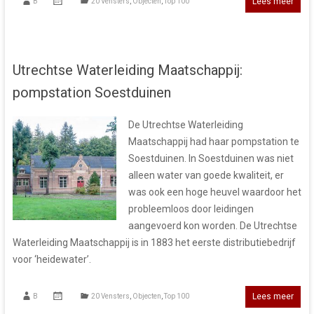
Lees meer
B
20 Vensters
,
Objecten
,
Top 100
Utrechtse Waterleiding Maatschappij:
pompstation Soestduinen
De Utrechtse Waterleiding
Maatschappij had haar pompstation te
Soestduinen. In Soestduinen was niet
alleen water van goede kwaliteit, er
was ook een hoge heuvel waardoor het
probleemloos door leidingen
aangevoerd kon worden. De Utrechtse
Waterleiding Maatschappij is in 1883 het eerste distributiebedrijf
voor ‘heidewater’.
Lees meer
B
20 Vensters
,
Objecten
,
Top 100