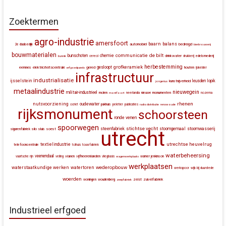
Zoektermen
agro-industrie
amersfoort
baarn
balans
automobiel
bedreigd
2e daalsedijk
bierbrouwerij
bouwmaterialen
communicatie
de bilt
bunschoten
chemie
drinkwater
bunnik
cereol
drukkerij
edelsmederij
herbestemming
grofkeramiek
gesloopt
eemnes
elektriciteitscentrale
gered
houten
erfgoedparels
ijskelder
infrastructuur
industrialisatie
ijsselstein
leusden
lopik
kunstnijverheid
jongerius
metaalindustrie
nieuwegein
militair-industrieel
molen
montfoort
neerlandia
nieuwe monumenten
nozema
rhenen
nutsvoorziening
oudewater
ocriet
pakhuis
peletier
publicaties
radiodistributie
renswoude
rijksmonument
schoorsteen
ronde venen
spoorwegen
stichtse vecht
steenfabriek
stoomgemaal
stoomwasserij
silo
sluis
soest
sigarenfabriek
utrecht
utrechtse heuvelrug
textielindustrie
telefooncentrale
tolhuis
touwfabriek
waterbeheersing
veenendaal
vianen
vijfheerenlanden
vaartsche rijn
veiling
vliegbasis
wagenwerkplaats
warner jenkinson
werkplaatsen
wederopbouw
waterstaatkundige werken
watertoren
werkspoor
wijk bij duurstede
woerden
zeist
zuivelfabriek
woningen
woudenberg
zeepfabriek
Industrieel erfgoed