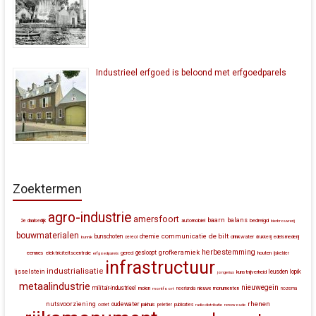
Industrieel erfgoed is beloond met erfgoedparels
Zoektermen
agro-industrie
amersfoort
baarn
balans
automobiel
bedreigd
2e daalsedijk
bierbrouwerij
bouwmaterialen
communicatie
de bilt
bunschoten
chemie
drinkwater
bunnik
cereol
drukkerij
edelsmederij
herbestemming
grofkeramiek
gesloopt
eemnes
elektriciteitscentrale
gered
houten
erfgoedparels
ijskelder
infrastructuur
industrialisatie
ijsselstein
leusden
lopik
kunstnijverheid
jongerius
metaalindustrie
nieuwegein
militair-industrieel
molen
montfoort
neerlandia
nieuwe monumenten
nozema
rhenen
nutsvoorziening
oudewater
ocriet
pakhuis
peletier
publicaties
radiodistributie
renswoude