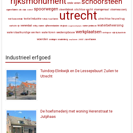
rijksmonument
schoorsteen
ronde venen
spoorwegen
stichtse vecht
steenfabriek
stoomgemaal
stoomwasserij
silo
sluis
soest
sigarenfabriek
utrecht
utrechtse heuvelrug
textielindustrie
telefooncentrale
tolhuis
touwfabriek
waterbeheersing
veenendaal
vianen
vijfheerenlanden
vaartsche rijn
veiling
vliegbasis
wagenwerkplaats
warner jenkinson
werkplaatsen
wederopbouw
waterstaatkundige werken
watertoren
werkspoor
wijk bij duurstede
woerden
zeist
zuivelfabriek
woningen
woudenberg
zeepfabriek
Industrieel erfgoed
Tuindorp Elinkwijk en De Lessepsbuurt Zuilen te
Utrecht
De hoefsmederij met woning Herenstraat te
Jutphaas