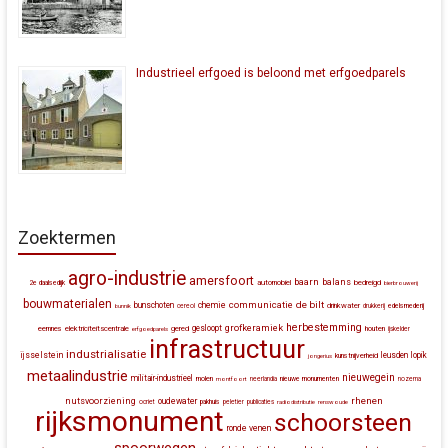
Industrieel erfgoed is beloond met erfgoedparels
Zoektermen
agro-industrie
amersfoort
baarn
balans
automobiel
bedreigd
2e daalsedijk
bierbrouwerij
bouwmaterialen
communicatie
de bilt
bunschoten
chemie
drinkwater
bunnik
cereol
drukkerij
edelsmederij
herbestemming
grofkeramiek
gesloopt
eemnes
elektriciteitscentrale
gered
houten
erfgoedparels
ijskelder
infrastructuur
industrialisatie
ijsselstein
leusden
lopik
kunstnijverheid
jongerius
metaalindustrie
nieuwegein
militair-industrieel
molen
montfoort
neerlandia
nieuwe monumenten
nozema
rhenen
nutsvoorziening
oudewater
ocriet
pakhuis
peletier
publicaties
radiodistributie
renswoude
rijksmonument
schoorsteen
ronde venen
spoorwegen