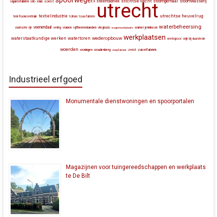
stichtse vecht
steenfabriek
stoomgemaal
stoomwasserij
silo
sluis
soest
sigarenfabriek
utrecht
utrechtse heuvelrug
textielindustrie
telefooncentrale
tolhuis
touwfabriek
waterbeheersing
veenendaal
vianen
vijfheerenlanden
vaartsche rijn
veiling
vliegbasis
wagenwerkplaats
warner jenkinson
werkplaatsen
wederopbouw
waterstaatkundige werken
watertoren
werkspoor
wijk bij duurstede
woerden
zeist
zuivelfabriek
woningen
woudenberg
zeepfabriek
Industrieel erfgoed
Monumentale dienstwoningen en spoorportalen
Magazijnen voor tuingereedschappen en werkplaats
te De Bilt