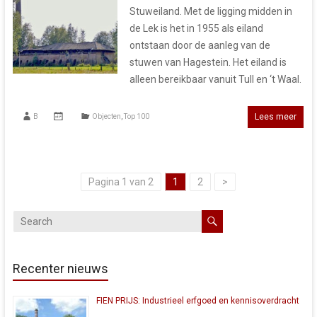
Stuweiland. Met de ligging midden in
de Lek is het in 1955 als eiland
ontstaan door de aanleg van de
stuwen van Hagestein. Het eiland is
alleen bereikbaar vanuit Tull en ‘t Waal.
Lees meer
B
Objecten
,
Top 100
Pagina 1 van 2
1
2
>
Recenter nieuws
FIEN PRIJS: Industrieel erfgoed en kennisoverdracht