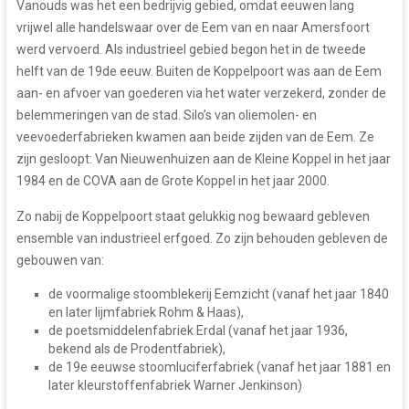
Vanouds was het een bedrijvig gebied, omdat eeuwen lang
vrijwel alle handelswaar over de Eem van en naar Amersfoort
werd vervoerd. Als industrieel gebied begon het in de tweede
helft van de 19de eeuw. Buiten de Koppelpoort was aan de Eem
aan- en afvoer van goederen via het water verzekerd, zonder de
belemmeringen van de stad. Silo’s van oliemolen- en
veevoederfabrieken kwamen aan beide zijden van de Eem. Ze
zijn gesloopt: Van Nieuwenhuizen aan de Kleine Koppel in het jaar
1984 en de COVA aan de Grote Koppel in het jaar 2000.
Zo nabij de Koppelpoort staat gelukkig nog bewaard gebleven
ensemble van industrieel erfgoed. Zo zijn behouden gebleven de
gebouwen van:
de voormalige stoomblekerij Eemzicht (vanaf het jaar 1840
en later lijmfabriek Rohm & Haas),
de poetsmiddelenfabriek Erdal (vanaf het jaar 1936,
bekend als de Prodentfabriek),
de 19e eeuwse stoomluciferfabriek (vanaf het jaar 1881 en
later kleurstoffenfabriek Warner Jenkinson)