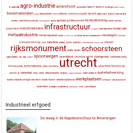
agro-industrie
amersfoort
baarn
balans
automobiel
bedreigd
2e daalsedijk
bierbrouwerij
bouwmaterialen
communicatie
de bilt
bunschoten
chemie
drinkwater
bunnik
cereol
drukkerij
edelsmederij
herbestemming
grofkeramiek
gesloopt
eemnes
elektriciteitscentrale
gered
houten
erfgoedparels
ijskelder
infrastructuur
industrialisatie
ijsselstein
leusden
lopik
kunstnijverheid
jongerius
metaalindustrie
nieuwegein
militair-industrieel
molen
montfoort
neerlandia
nieuwe monumenten
nozema
rhenen
nutsvoorziening
oudewater
ocriet
pakhuis
peletier
publicaties
radiodistributie
renswoude
rijksmonument
schoorsteen
ronde venen
spoorwegen
stichtse vecht
steenfabriek
stoomgemaal
stoomwasserij
silo
sluis
soest
sigarenfabriek
utrecht
utrechtse heuvelrug
textielindustrie
telefooncentrale
tolhuis
touwfabriek
waterbeheersing
veenendaal
vianen
vijfheerenlanden
vaartsche rijn
veiling
vliegbasis
wagenwerkplaats
warner jenkinson
werkplaatsen
wederopbouw
waterstaatkundige werken
watertoren
werkspoor
wijk bij duurstede
woerden
zeist
zuivelfabriek
woningen
woudenberg
zeepfabriek
Industrieel erfgoed
De waag in de Napoleonschuur te Amerongen