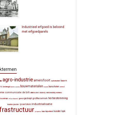
Industrieel erfgoed is beloond
met erfgoedparels
ktermen
agro-industrie
amersfoort
baarn
automobiel
ijk
bouwmaterialen
ns
bunschoten
bedreigd
bierbrouwerij
bunnik
cereol
communicatie
de bilt
emie
drinkwater
eemnes
drukkerij
edelsmederij
herbestemming
grofkeramiek
gesloopt
itscentrale
gered
erfgoedparels
industrialisatie
ijsselstein
houten
ijskelder
frastructuur
leusden
lopik
kunstnijverheid
jongerius