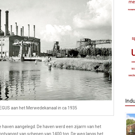
met
monume
s
vee
w
wed
Indu
e PEGUS aan het Merwedekanaal in ca 1935
e haven aangelegd. De haven werd een zijarm van het
ntvangst van schepen van 1400 ton. De weg langs het