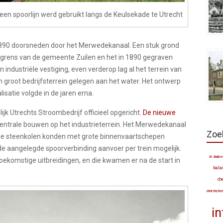
een spoorlijn werd gebruikt langs de Keulsekade te Utrecht
890 doorsneden door het Merwedekanaal. Een stuk grond
e grens van de gemeente Zuilen en het in 1890 gegraven
ndustriële vestiging, even verderop lag al het terrein van
n groot bedrijfsterrein gelegen aan het water. Het ontwerp
lisatie volgde in de jaren erna.
jk Utrechts Stroombedrijf officieel opgericht.
De nieuwe
centrale bouwen op het industrieterrein. Het Merwedekanaal
Zoe
de steenkolen konden met grote binnenvaartschepen
 aangelegde spoorverbinding aanvoer per trein mogelijk.
2e daalsed
toekomstige uitbreidingen, en die kwamen er na de start in
bala
ch
elektricite
in