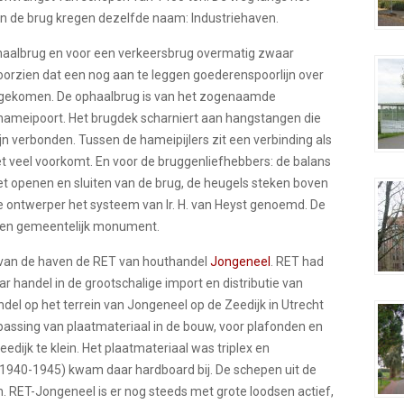
en de brug kregen dezelfde naam: Industriehaven.
ophaalbrug en voor een verkeersbrug overmatig zwaar
oorzien dat een nog aan te leggen goederenspoorlijn over
oit gekomen. De ophaalbrug is van het zogenaamde
ameipoort. Het brugdek scharniert aan hangstangen die
n verbonden. Tussen de hameipijlers zit een verbinding als
iet veel voorkomt. En voor de bruggenliefhebbers: de balans
 openen en sluiten van de brug, de heugels steken boven
de ontwerper het systeem van Ir. H. van Heyst genoemd. De
s een gemeentelijk monument.
e van de haven de RET van houthandel
Jongeneel
. RET had
r handel in de grootschalige import en distributie van
del op het terrein van Jongeneel op de Zeedijk in Utrecht
epassing van plaatmateriaal in de bouw, voor plafonden en
dijk te klein. Het plaatmateriaal was triplex en
1940-1945) kwam daar hardboard bij. De schepen uit de
 RET-Jongeneel is er nog steeds met grote loodsen actief,