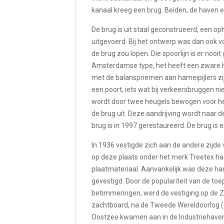
kanaal kreeg een brug. Beiden, de haven 
De brug is uit staal geconstrueerd, een 
uitgevoerd. Bij het ontwerp was dan ook v
de brug zou lopen. Die spoorlijn is er no
Amsterdamse type, het heeft een zware h
met de balanspriemen aan hameipijlers zij
een poort, iets wat bij verkeersbruggen n
wordt door twee heugels bewogen voor het
de brug uit. Deze aandrijving wordt naar 
brug is in 1997 gerestaureerd. De brug i
In 1936 vestigde zich aan de andere zijd
op deze plaats onder het merk Treetex haa
plaatmateriaal. Aanvankelijk was deze han
gevestigd. Door de populariteit van de to
betimmeringen, werd de vestiging op de Zee
zachtboard, na de Tweede Wereldoorlog (
Oostzee kwamen aan in de Industriehaven.