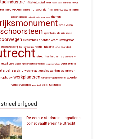
aalindustrie
militair-industrieel
molen
montfoort
neerlandia
nieuwe
nieuwegein
nutsvoorziening
oudewater
nten
nozema
ocriet
pakhuis
rhenen
peletier
publicaties
radiodistributie
renswoude
rijksmonument
ronde venen
schoorsteen
silo
sluis
soest
sigarenfabriek
poorwegen
stichtse vecht
steenfabriek
stoomgemaal
stoomwasserij
textielindustrie
utrecht
telefooncentrale
tolhuis
touwfabriek
utrechtse heuvelrug
vaartsche rijn
nendaal
vianen
vijfheerenlanden
veiling
vliegbasis
wagenwerkplaats
warner jenkinson
aterbeheersing
waterstaatkundige werken
watertoren
werkplaatsen
eropbouw
woerden
werkspoor
wijk bij duurstede
zeist
zuivelfabriek
woningen
woudenberg
zeepfabriek
strieel erfgoed
De eerste stadsreinigingsdienst
op het vaaltterrein te Utrecht