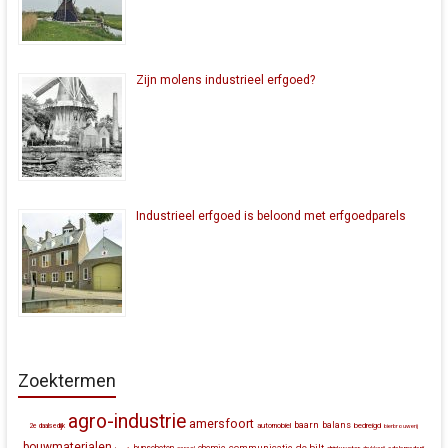
Zijn molens industrieel erfgoed?
Industrieel erfgoed is beloond met erfgoedparels
Zoektermen
agro-industrie
amersfoort
baarn
balans
automobiel
bedreigd
2e daalsedijk
bierbrouwerij
bouwmaterialen
communicatie
de bilt