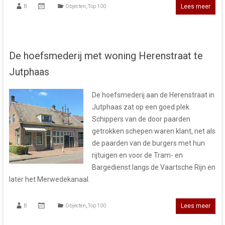
Lees meer
B
Objecten
,
Top 100
De hoefsmederij met woning Herenstraat te
Jutphaas
De hoefsmederij aan de Herenstraat in
Jutphaas zat op een goed plek.
Schippers van de door paarden
getrokken schepen waren klant, net als
de paarden van de burgers met hun
rijtuigen en voor de Tram- en
Bargedienst langs de Vaartsche Rijn en
later het Merwedekanaal.
Lees meer
B
Objecten
,
Top 100