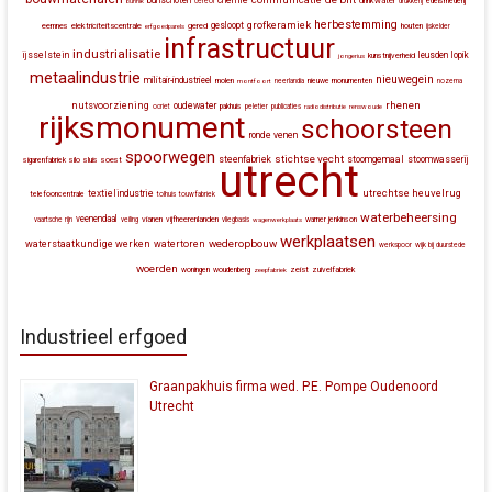
bunschoten
chemie
drinkwater
bunnik
cereol
drukkerij
edelsmederij
herbestemming
grofkeramiek
gesloopt
eemnes
elektriciteitscentrale
gered
houten
erfgoedparels
ijskelder
infrastructuur
industrialisatie
ijsselstein
leusden
lopik
kunstnijverheid
jongerius
metaalindustrie
nieuwegein
militair-industrieel
molen
montfoort
neerlandia
nieuwe monumenten
nozema
rhenen
nutsvoorziening
oudewater
ocriet
pakhuis
peletier
publicaties
radiodistributie
renswoude
rijksmonument
schoorsteen
ronde venen
spoorwegen
stichtse vecht
steenfabriek
stoomgemaal
stoomwasserij
silo
sluis
soest
sigarenfabriek
utrecht
utrechtse heuvelrug
textielindustrie
telefooncentrale
tolhuis
touwfabriek
waterbeheersing
veenendaal
vianen
vijfheerenlanden
vaartsche rijn
veiling
vliegbasis
wagenwerkplaats
warner jenkinson
werkplaatsen
wederopbouw
waterstaatkundige werken
watertoren
werkspoor
wijk bij duurstede
woerden
zeist
zuivelfabriek
woningen
woudenberg
zeepfabriek
Industrieel erfgoed
Graanpakhuis firma wed. P.E. Pompe Oudenoord
Utrecht