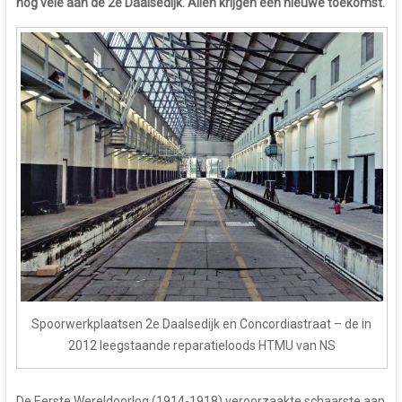
nog vele aan de 2e Daalsedijk. Allen krijgen een nieuwe toekomst.
Spoorwerkplaatsen 2e Daalsedijk en Concordiastraat – de in
2012 leegstaande reparatieloods HTMU van NS
De Eerste Wereldoorlog (1914-1918) veroorzaakte schaarste aan