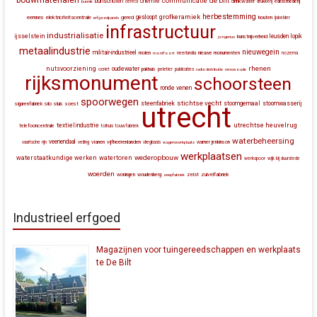
communicatie
de bilt
bunschoten
chemie
drinkwater
bunnik
cereol
drukkerij
edelsmederij
herbestemming
grofkeramiek
gesloopt
eemnes
elektriciteitscentrale
gered
houten
erfgoedparels
ijskelder
infrastructuur
industrialisatie
ijsselstein
leusden
lopik
kunstnijverheid
jongerius
metaalindustrie
nieuwegein
militair-industrieel
molen
montfoort
neerlandia
nieuwe monumenten
nozema
rhenen
nutsvoorziening
oudewater
ocriet
pakhuis
peletier
publicaties
radiodistributie
renswoude
rijksmonument
schoorsteen
ronde venen
spoorwegen
stichtse vecht
steenfabriek
stoomgemaal
stoomwasserij
silo
sluis
soest
sigarenfabriek
utrecht
utrechtse heuvelrug
textielindustrie
telefooncentrale
tolhuis
touwfabriek
waterbeheersing
veenendaal
vianen
vijfheerenlanden
vaartsche rijn
veiling
vliegbasis
wagenwerkplaats
warner jenkinson
werkplaatsen
wederopbouw
waterstaatkundige werken
watertoren
werkspoor
wijk bij duurstede
woerden
zeist
zuivelfabriek
woningen
woudenberg
zeepfabriek
Industrieel erfgoed
Magazijnen voor tuingereedschappen en werkplaats
te De Bilt