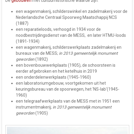
De
gebouwen
met cultuurhistorische waarde zijn:
een wagenmakerij, schilderswinkel en zadelmakerij voor de
Nederlandsche Centraal Spoorweg Maatschappij NCS
(1887)
een reparatieloods, verhoogd in 1934 voor de
noodbestrijdingsdienst van de MESS, en later HTMU-loods
(1891-1934)
een wagenmakerij, schilderswerkplaats zadelmakerij en
bureaux van de MESS;
in 2013 gemeentelijk monument
geworden
(1892)
een bovenbouwwerkplaats (1905), de schoorsteen is
eerder afgebroken en het ketelhuis in 2019
een onderdelenwerkplaats (1945-1960)
een laboratoriumgebouw, voortgekomen uit het
keuringsbureau van de spoorwegen, het ‘NS-lab'(1945-
1960)
een telegraafwerkplaats van de MESS met in 1951 een
instrumentmakerij;
in 2013 gemeentelijk monument
geworden
(1905)