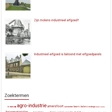
Zijn molens industrieel erfgoed?
Industrieel erfgoed is beloond met erfgoedparels
Zoektermen
agro-industrie
amersfoort
baarn
balans
automobiel
bedreigd
2e daalsedijk
bierbrouwerij
bouwmaterialen