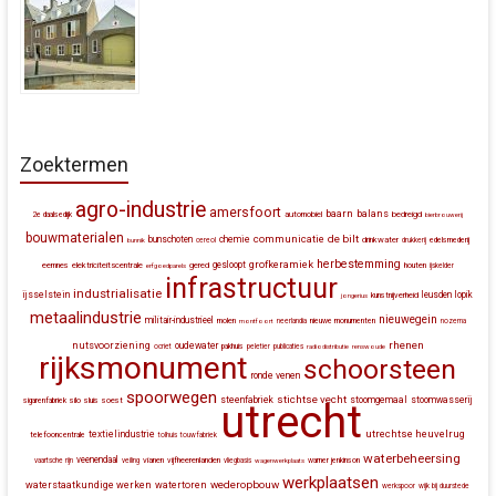
Zoektermen
agro-industrie
amersfoort
baarn
balans
automobiel
bedreigd
2e daalsedijk
bierbrouwerij
bouwmaterialen
communicatie
de bilt
bunschoten
chemie
drinkwater
bunnik
cereol
drukkerij
edelsmederij
herbestemming
grofkeramiek
gesloopt
eemnes
elektriciteitscentrale
gered
houten
erfgoedparels
ijskelder
infrastructuur
industrialisatie
ijsselstein
leusden
lopik
kunstnijverheid
jongerius
metaalindustrie
nieuwegein
militair-industrieel
molen
montfoort
neerlandia
nieuwe monumenten
nozema
rhenen
nutsvoorziening
oudewater
ocriet
pakhuis
peletier
publicaties
radiodistributie
renswoude
rijksmonument
schoorsteen
ronde venen
spoorwegen
stichtse vecht
steenfabriek
stoomgemaal
stoomwasserij
silo
sluis
soest
sigarenfabriek
utrecht
utrechtse heuvelrug
textielindustrie
telefooncentrale
tolhuis
touwfabriek
waterbeheersing
veenendaal
vianen
vijfheerenlanden
vaartsche rijn
veiling
vliegbasis
wagenwerkplaats
warner jenkinson
werkplaatsen
wederopbouw
waterstaatkundige werken
watertoren
werkspoor
wijk bij duurstede