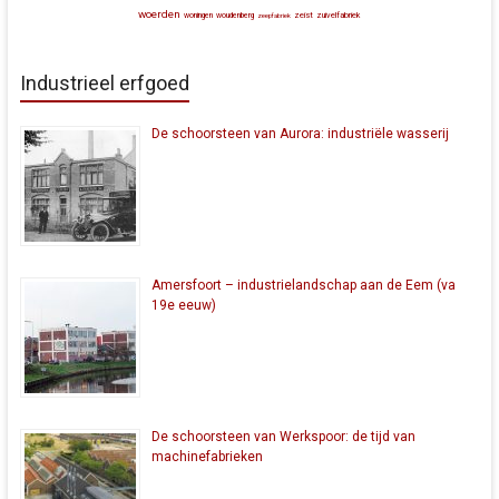
woerden
zeist
zuivelfabriek
woningen
woudenberg
zeepfabriek
Industrieel erfgoed
De schoorsteen van Aurora: industriële wasserij
Amersfoort – industrielandschap aan de Eem (va
19e eeuw)
De schoorsteen van Werkspoor: de tijd van
machinefabrieken