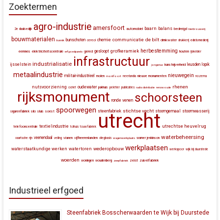
Zoektermen
agro-industrie
amersfoort
baarn
balans
automobiel
bedreigd
2e daalsedijk
bierbrouwerij
bouwmaterialen
communicatie
de bilt
bunschoten
chemie
drinkwater
bunnik
cereol
drukkerij
edelsmederij
herbestemming
grofkeramiek
gesloopt
eemnes
elektriciteitscentrale
gered
houten
erfgoedparels
ijskelder
infrastructuur
industrialisatie
ijsselstein
leusden
lopik
kunstnijverheid
jongerius
metaalindustrie
nieuwegein
militair-industrieel
molen
montfoort
neerlandia
nieuwe monumenten
nozema
rhenen
nutsvoorziening
oudewater
ocriet
pakhuis
peletier
publicaties
radiodistributie
renswoude
rijksmonument
schoorsteen
ronde venen
spoorwegen
stichtse vecht
steenfabriek
stoomgemaal
stoomwasserij
silo
sluis
soest
sigarenfabriek
utrecht
utrechtse heuvelrug
textielindustrie
telefooncentrale
tolhuis
touwfabriek
waterbeheersing
veenendaal
vianen
vijfheerenlanden
vaartsche rijn
veiling
vliegbasis
wagenwerkplaats
warner jenkinson
werkplaatsen
wederopbouw
waterstaatkundige werken
watertoren
werkspoor
wijk bij duurstede
woerden
zeist
zuivelfabriek
woningen
woudenberg
zeepfabriek
Industrieel erfgoed
Steenfabriek Bosscherwaarden te Wijk bij Duurstede