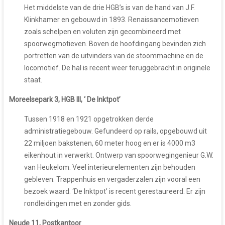
Het middelste van de drie HGB’s is van de hand van J.F.
Klinkhamer en gebouwd in 1893. Renaissancemotieven
zoals schelpen en voluten zijn gecombineerd met
spoorwegmotieven. Boven de hoofdingang bevinden zich
portretten van de uitvinders van de stoommachine en de
locomotief. De hal is recent weer teruggebracht in originele
staat.
Moreelsepark 3, HGB III, ‘ De Inktpot’
Tussen 1918 en 1921 opgetrokken derde
administratiegebouw. Gefundeerd op rails, opgebouwd uit
22 miljoen bakstenen, 60 meter hoog en er is 4000 m3
eikenhout in verwerkt. Ontwerp van spoorwegingenieur G.W.
van Heukelom. Veel interieurelementen zijn behouden
gebleven. Trappenhuis en vergaderzalen zijn vooral een
bezoek waard. ‘De Inktpot’ is recent gerestaureerd. Er zijn
rondleidingen met en zonder gids.
Neude 11, Postkantoor