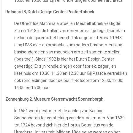
13.00 en 15.00 uur zijn er rondleidingen door een architect.
Rotsoord 3, Dutch Design Center, Pastoefabriek
De Utrechtse Machinale Stoel en Meubelfabriek vestigde
zich in 1918 in de hallen van een voormalige tegelfabriek. In
de loop der jaren is het bedrijf flink uitgebreid. Vanaf 1948
ging UMS over op productie van modern Pastoe-meubilair:
basisonderdelen van meubelen om zelf samen te stellen
(‘pas toe’ ). Sinds 1982 is hier het Dutch Design Center
gevestigd. Er zijn rondleidingen door fabriek, zagerij en
ketelhuis om 10.30, 11.30 en 12.30 uur. Bij Pastoe vertrekken
ook rondleidingen door de buurt Rotsoord om 12.00, 13.00,
14.00 en 15.00 uur.
Zonnenburg 2, Museum Sterrenwacht Sonnenborgh
In 1551 werd gestart met de aanleg van Bastion
Sonnenborgh ter versterking van de stadsmuren. Van 1639
tot 1724 bevond zich hier de Hortus Botanicus van de
Utrechtse Universiteit. Midden 18de eeuw werden op het