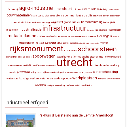
agro-industrie
amersfoort
baarn
balans
automobiel
bedreigd
2e daalsedijk
bierbrouwerij
bouwmaterialen
communicatie
de bilt
bunschoten
chemie
drinkwater
bunnik
cereol
drukkerij
edelsmederij
herbestemming
grofkeramiek
gesloopt
eemnes
elektriciteitscentrale
gered
houten
erfgoedparels
ijskelder
infrastructuur
industrialisatie
ijsselstein
leusden
lopik
kunstnijverheid
jongerius
metaalindustrie
nieuwegein
militair-industrieel
molen
montfoort
neerlandia
nieuwe monumenten
nozema
rhenen
nutsvoorziening
oudewater
ocriet
pakhuis
peletier
publicaties
radiodistributie
renswoude
rijksmonument
schoorsteen
ronde venen
spoorwegen
stichtse vecht
steenfabriek
stoomgemaal
stoomwasserij
silo
sluis
soest
sigarenfabriek
utrecht
utrechtse heuvelrug
textielindustrie
telefooncentrale
tolhuis
touwfabriek
waterbeheersing
veenendaal
vianen
vijfheerenlanden
vaartsche rijn
veiling
vliegbasis
wagenwerkplaats
warner jenkinson
werkplaatsen
wederopbouw
waterstaatkundige werken
watertoren
werkspoor
wijk bij duurstede
woerden
zeist
zuivelfabriek
woningen
woudenberg
zeepfabriek
Industrieel erfgoed
Pakhuis d’ Eersteling aan de Eem te Amersfoort