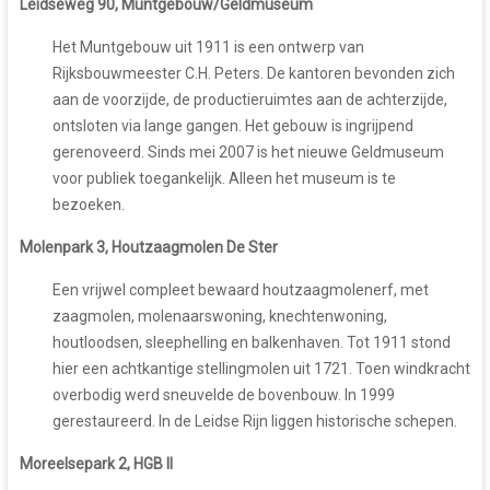
Leidseweg 90, Muntgebouw/Geldmuseum
Het Muntgebouw uit 1911 is een ontwerp van
Rijksbouwmeester C.H. Peters. De kantoren bevonden zich
aan de voorzijde, de productieruimtes aan de achterzijde,
ontsloten via lange gangen. Het gebouw is ingrijpend
gerenoveerd. Sinds mei 2007 is het nieuwe Geldmuseum
voor publiek toegankelijk. Alleen het museum is te
bezoeken.
Molenpark 3, Houtzaagmolen De Ster
Een vrijwel compleet bewaard houtzaagmolenerf, met
zaagmolen, molenaarswoning, knechtenwoning,
houtloodsen, sleephelling en balkenhaven. Tot 1911 stond
hier een achtkantige stellingmolen uit 1721. Toen windkracht
overbodig werd sneuvelde de bovenbouw. In 1999
gerestaureerd. In de Leidse Rijn liggen historische schepen.
Moreelsepark 2, HGB II