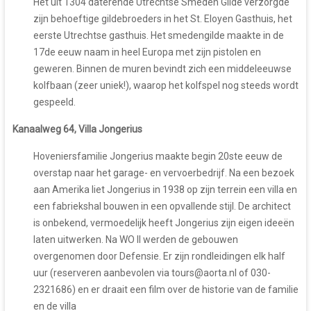
Het uit 1304 daterende Utrechtse Smeden Gilde verzorgde
zijn behoeftige gildebroeders in het St. Eloyen Gasthuis, het
eerste Utrechtse gasthuis. Het smedengilde maakte in de
17de eeuw naam in heel Europa met zijn pistolen en
geweren. Binnen de muren bevindt zich een middeleeuwse
kolfbaan (zeer uniek!), waarop het kolfspel nog steeds wordt
gespeeld.
Kanaalweg 64, Villa Jongerius
Hoveniersfamilie Jongerius maakte begin 20ste eeuw de
overstap naar het garage- en vervoerbedrijf. Na een bezoek
aan Amerika liet Jongerius in 1938 op zijn terrein een villa en
een fabriekshal bouwen in een opvallende stijl. De architect
is onbekend, vermoedelijk heeft Jongerius zijn eigen ideeën
laten uitwerken. Na WO II werden de gebouwen
overgenomen door Defensie. Er zijn rondleidingen elk half
uur (reserveren aanbevolen via tours@aorta.nl of 030-
2321686) en er draait een film over de historie van de familie
en de villa