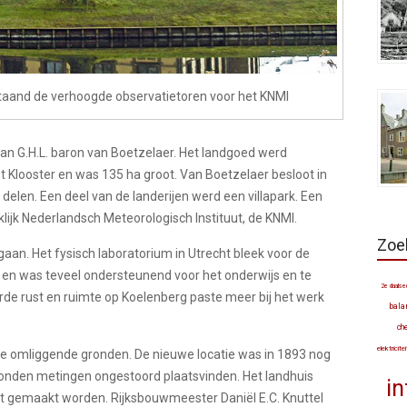
taand de verhoogde observatietoren voor het KNMI
n G.H.L. baron van Boetzelaer. Het landgoed werd
t Klooster en was 135 ha groot. Van Boetzelaer besloot in
 delen. Een deel van de landerijen werd een villapark. Een
lijk Nederlandsch Meteorologisch Instituut, de KNMI.
Zoe
aan. Het fysisch laboratorium in Utrecht bleek voor de
t en was teveel ondersteunend voor het onderwijs en te
2e daalsed
rde rust en ruimte op Koelenberg paste meer bij het werk
bala
ch
elektricite
e omliggende gronden. De nieuwe locatie was in 1893 nog
 konden metingen ongestoord plaatsvinden. Het landhuis
in
 gemaakt worden. Rijksbouwmeester Daniël E.C. Knuttel