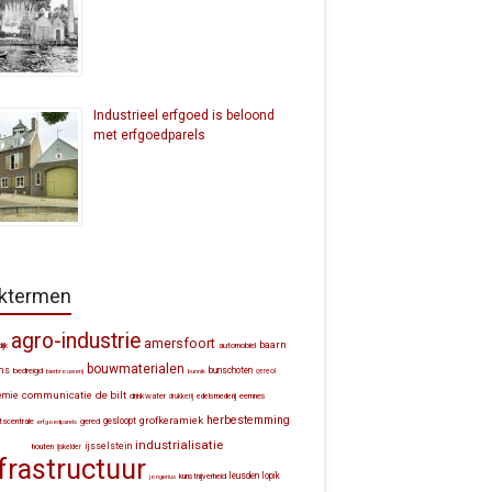
Industrieel erfgoed is beloond
met erfgoedparels
ktermen
agro-industrie
amersfoort
baarn
automobiel
ijk
bouwmaterialen
ns
bunschoten
bedreigd
bierbrouwerij
bunnik
cereol
communicatie
de bilt
emie
drinkwater
eemnes
drukkerij
edelsmederij
herbestemming
grofkeramiek
gesloopt
itscentrale
gered
erfgoedparels
industrialisatie
ijsselstein
houten
ijskelder
frastructuur
leusden
lopik
kunstnijverheid
jongerius