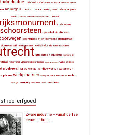
aalindustrie
militair-industrieel
molen
montfoort
neerlandia
nieuwe
nieuwegein
nutsvoorziening
oudewater
nten
nozema
ocriet
pakhuis
rhenen
peletier
publicaties
radiodistributie
renswoude
rijksmonument
ronde venen
schoorsteen
silo
sluis
soest
sigarenfabriek
poorwegen
stichtse vecht
steenfabriek
stoomgemaal
stoomwasserij
textielindustrie
utrecht
telefooncentrale
tolhuis
touwfabriek
utrechtse heuvelrug
vaartsche rijn
nendaal
vianen
vijfheerenlanden
veiling
vliegbasis
wagenwerkplaats
warner jenkinson
aterbeheersing
waterstaatkundige werken
watertoren
werkplaatsen
eropbouw
woerden
werkspoor
wijk bij duurstede
zeist
zuivelfabriek
woningen
woudenberg
zeepfabriek
strieel erfgoed
Zware industrie – vanaf de 19e
eeuw in Utrecht