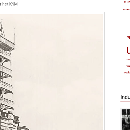
met
r het KNMI.
monume
s
vee
w
wed
Indu