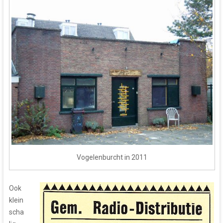
Vogelenburcht in 2011
Ook
klein
scha