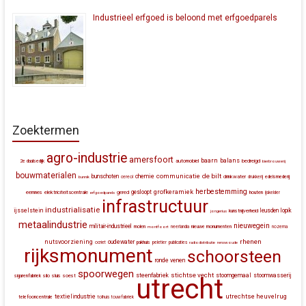
Industrieel erfgoed is beloond met erfgoedparels
Zoektermen
agro-industrie
amersfoort
baarn
balans
automobiel
bedreigd
2e daalsedijk
bierbrouwerij
bouwmaterialen
communicatie
de bilt
bunschoten
chemie
drinkwater
bunnik
cereol
drukkerij
edelsmederij
herbestemming
grofkeramiek
gesloopt
eemnes
elektriciteitscentrale
gered
houten
erfgoedparels
ijskelder
infrastructuur
industrialisatie
ijsselstein
leusden
lopik
kunstnijverheid
jongerius
metaalindustrie
nieuwegein
militair-industrieel
molen
montfoort
neerlandia
nieuwe monumenten
nozema
rhenen
nutsvoorziening
oudewater
ocriet
pakhuis
peletier
publicaties
radiodistributie
renswoude
rijksmonument
schoorsteen
ronde venen
spoorwegen
stichtse vecht
steenfabriek
stoomgemaal
stoomwasserij
silo
sluis
soest
sigarenfabriek
utrecht
utrechtse heuvelrug
textielindustrie
telefooncentrale
tolhuis
touwfabriek