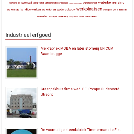
waterbeheersing
veenendaal
vianen
vijfheerenlanden
vaartsche rijn
veiling
vliegbasis
wagenwerkplaats
warner jenkinson
werkplaatsen
wederopbouw
waterstaatkundige werken
watertoren
werkspoor
wijk bij duurstede
woerden
zeist
zuivelfabriek
woningen
woudenberg
zeepfabriek
Industrieel erfgoed
Melkfabriek MOBA en later stomerij UNICUM
Baambrugge
Graanpakhuis firma wed. P.E. Pompe Oudenoord
Utrecht
De voormalige steenfabriek Timmermans te Elst