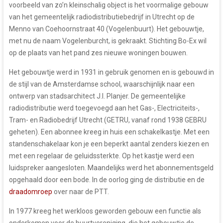
voorbeeld van zo’n kleinschalig object is het voormalige gebouw
van het gemeentelijk radiodistributiebedrijf in Utrecht op de
Menno van Coehoornstraat 40 (Vogelenbuurt). Het gebouwtje,
met nu de naam Vogelenburcht, is gekraakt. Stichting Bo-Ex wil
op de plaats van het pand zes nieuwe woningen bouwen.
Het gebouwtje werd in 1931 in gebruik genomen en is gebouwd in
de stijl van de Amsterdamse school, waarschijnlijk naar een
ontwerp van stadsarchitect J.I. Planjer. De gemeentelijke
radiodistributie werd toegevoegd aan het Gas-, Electriciteits-,
Tram- en Radiobedrijf Utrecht (GETRU, vanaf rond 1938 GEBRU
geheten). Een abonnee kreeg in huis een schakelkastje. Met een
standenschakelaar kon je een beperkt aantal zenders kiezen en
met een regelaar de geluidssterkte. Op het kastje werd een
luidspreker aangesloten. Maandelijks werd het abonnementsgeld
opgehaald door een bode. In de oorlog ging de distributie en de
draadomroep
over naar de PTT.
In 1977 kreeg het werkloos geworden gebouw een functie als
onderkomen voor de buurtvereniging, die het gebouwtje de