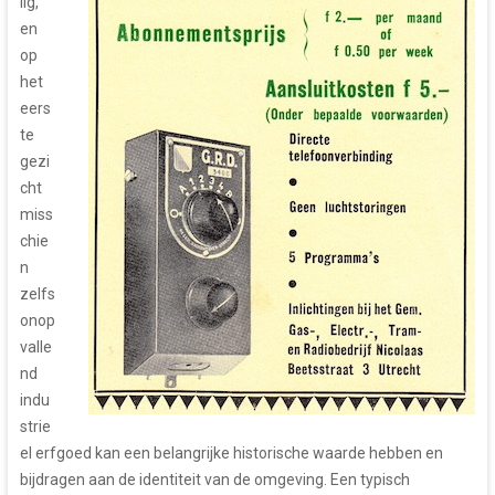
lig,
en
op
het
eers
te
gezi
cht
miss
chie
n
zelfs
onop
valle
nd
indu
strie
el erfgoed kan een belangrijke historische waarde hebben en
bijdragen aan de identiteit van de omgeving. Een typisch