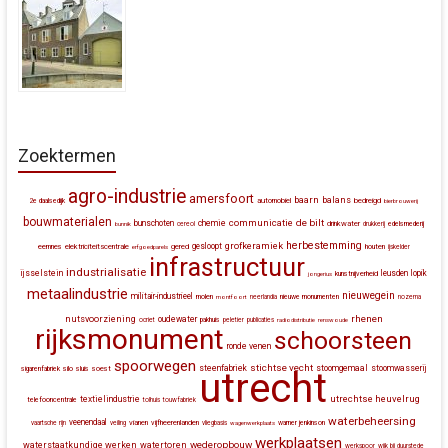
Zoektermen
agro-industrie
amersfoort
baarn
balans
automobiel
bedreigd
2e daalsedijk
bierbrouwerij
bouwmaterialen
communicatie
de bilt
bunschoten
chemie
drinkwater
bunnik
cereol
drukkerij
edelsmederij
herbestemming
grofkeramiek
gesloopt
eemnes
elektriciteitscentrale
gered
houten
erfgoedparels
ijskelder
infrastructuur
industrialisatie
ijsselstein
leusden
lopik
kunstnijverheid
jongerius
metaalindustrie
nieuwegein
militair-industrieel
molen
montfoort
neerlandia
nieuwe monumenten
nozema
rhenen
nutsvoorziening
oudewater
ocriet
pakhuis
peletier
publicaties
radiodistributie
renswoude
rijksmonument
schoorsteen
ronde venen
spoorwegen
stichtse vecht
steenfabriek
stoomgemaal
stoomwasserij
silo
sluis
soest
sigarenfabriek
utrecht
utrechtse heuvelrug
textielindustrie
telefooncentrale
tolhuis
touwfabriek
waterbeheersing
veenendaal
vianen
vijfheerenlanden
vaartsche rijn
veiling
vliegbasis
wagenwerkplaats
warner jenkinson
werkplaatsen
wederopbouw
waterstaatkundige werken
watertoren
werkspoor
wijk bij duurstede