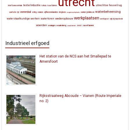
utrecht
utrechtse heuvelrug
textielindustrie
telefooncentrale
tolhuis
touwfabriek
waterbeheersing
veenendaal
vianen
vijfheerenlanden
vaartsche rijn
veiling
vliegbasis
wagenwerkplaats
warner jenkinson
werkplaatsen
wederopbouw
waterstaatkundige werken
watertoren
werkspoor
wijk bij duurstede
woerden
zeist
zuivelfabriek
woningen
woudenberg
zeepfabriek
Industrieel erfgoed
Het station van de NCS aan het Smallepad te
Amersfoort
Rijksstraatweg Abcoude – Vianen (Route Imperiale
no. 2)