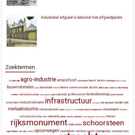
Industrieel erfgoed is beloond met erfgoedparels
Zoektermen
agro-industrie
amersfoort
baarn
balans
automobiel
bedreigd
2e daalsedijk
bierbrouwerij
bouwmaterialen
communicatie
de bilt
bunschoten
chemie
drinkwater
bunnik
cereol
drukkerij
edelsmederij
herbestemming
grofkeramiek
gesloopt
eemnes
elektriciteitscentrale
gered
houten
erfgoedparels
ijskelder
infrastructuur
industrialisatie
ijsselstein
leusden
lopik
kunstnijverheid
jongerius
metaalindustrie
nieuwegein
militair-industrieel
molen
montfoort
neerlandia
nieuwe monumenten
nozema
rhenen
nutsvoorziening
oudewater
ocriet
pakhuis
peletier
publicaties
radiodistributie
renswoude
rijksmonument
schoorsteen
ronde venen
spoorwegen
stichtse vecht
steenfabriek
stoomgemaal
stoomwasserij
silo
sluis
soest
sigarenfabriek