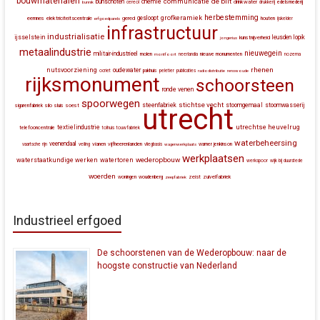
bouwmaterialen
communicatie
de bilt
bunschoten
chemie
drinkwater
bunnik
cereol
drukkerij
edelsmederij
herbestemming
grofkeramiek
gesloopt
eemnes
elektriciteitscentrale
gered
houten
erfgoedparels
ijskelder
infrastructuur
industrialisatie
ijsselstein
leusden
lopik
kunstnijverheid
jongerius
metaalindustrie
nieuwegein
militair-industrieel
molen
montfoort
neerlandia
nieuwe monumenten
nozema
rhenen
nutsvoorziening
oudewater
ocriet
pakhuis
peletier
publicaties
radiodistributie
renswoude
rijksmonument
schoorsteen
ronde venen
spoorwegen
stichtse vecht
steenfabriek
stoomgemaal
stoomwasserij
silo
sluis
soest
sigarenfabriek
utrecht
utrechtse heuvelrug
textielindustrie
telefooncentrale
tolhuis
touwfabriek
waterbeheersing
veenendaal
vianen
vijfheerenlanden
vaartsche rijn
veiling
vliegbasis
wagenwerkplaats
warner jenkinson
werkplaatsen
wederopbouw
waterstaatkundige werken
watertoren
werkspoor
wijk bij duurstede
woerden
zeist
zuivelfabriek
woningen
woudenberg
zeepfabriek
Industrieel erfgoed
De schoorstenen van de Wederopbouw: naar de
hoogste constructie van Nederland