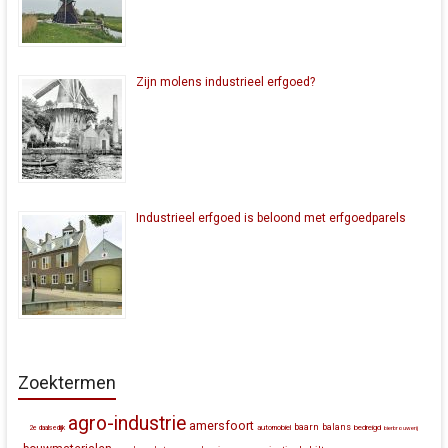
Zijn molens industrieel erfgoed?
Industrieel erfgoed is beloond met erfgoedparels
Zoektermen
agro-industrie
amersfoort
baarn
balans
automobiel
bedreigd
2e daalsedijk
bierbrouwerij