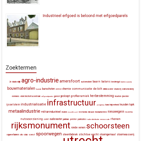
Industrieel erfgoed is beloond met erfgoedparels
Zoektermen
agro-industrie
amersfoort
baarn
balans
automobiel
bedreigd
2e daalsedijk
bierbrouwerij
bouwmaterialen
communicatie
de bilt
bunschoten
chemie
drinkwater
bunnik
cereol
drukkerij
edelsmederij
herbestemming
grofkeramiek
gesloopt
eemnes
elektriciteitscentrale
gered
houten
erfgoedparels
ijskelder
infrastructuur
industrialisatie
ijsselstein
leusden
lopik
kunstnijverheid
jongerius
metaalindustrie
nieuwegein
militair-industrieel
molen
montfoort
neerlandia
nieuwe monumenten
nozema
rhenen
nutsvoorziening
oudewater
ocriet
pakhuis
peletier
publicaties
radiodistributie
renswoude
rijksmonument
schoorsteen
ronde venen
spoorwegen
stichtse vecht
steenfabriek
stoomgemaal
stoomwasserij
silo
sluis
soest
sigarenfabriek
utrecht