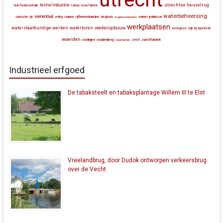
utrechtse heuvelrug
textielindustrie
telefooncentrale
tolhuis
touwfabriek
waterbeheersing
veenendaal
vianen
vijfheerenlanden
vaartsche rijn
veiling
vliegbasis
wagenwerkplaats
warner jenkinson
werkplaatsen
wederopbouw
waterstaatkundige werken
watertoren
werkspoor
wijk bij duurstede
woerden
zeist
zuivelfabriek
woningen
woudenberg
zeepfabriek
Industrieel erfgoed
De tabaksteelt en tabaksplantage Willem III te Elst
Vreelandbrug, door Dudok ontworpen verkeersbrug
over de Vecht