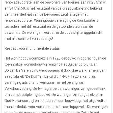
renovatievoorstel aan de bewoners van Pleineslaan nr 25 t/m 41
en 34 t/m 50, is het resultaat van de draagvlakmeting bekend.
Een meerderheid van de bewoners zegt ja tegen het
renovatievoorstel. Woningbouwvereniging de Kombinatie is
tevreden met dit resultaat en de getoonde steun van de
bewoners. De woningen worden in de oude stijl teruggebracht
met alle comfort van deze tijd!
Respect voor monumentale status
Het woningbouwcomplex is in 1920 gebouwd in opdracht van de
toenmalige woningbouwvereniging Het Duivendorp uit Den
Dolder. De Vereniging werd opgericht door drie werknemers van
zeepfabriek “De Duif” en bij KB d.d. 14-07-1920 erkend als
vereniging uitsluitend werkzaam in het belang van
Volkshuisvesting. De twintig arbeiderswoningen zijn gedeeltelijk
om een straatplein gebouwd. De woningen zijn opgetrokken in
Oud-Hollandse stijl en bestaan uit een bouwlaag met afgewolfd
mansardedak, voorzien van een of meer topgevels. De woningen
staan op de monumentenlijst van de gemeente Zeist. In het