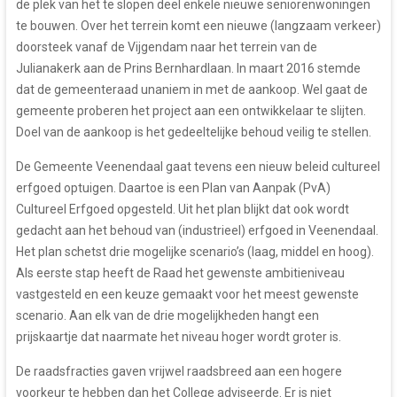
de plek van het te slopen deel enkele nieuwe seniorenwoningen
te bouwen. Over het terrein komt een nieuwe (langzaam verkeer)
doorsteek vanaf de Vijgendam naar het terrein van de
Julianakerk aan de Prins Bernhardlaan. In maart 2016 stemde
dat de gemeenteraad unaniem in met de aankoop. Wel gaat de
gemeente proberen het project aan een ontwikkelaar te slijten.
Doel van de aankoop is het gedeeltelijke behoud veilig te stellen.
De Gemeente Veenendaal gaat tevens een nieuw beleid cultureel
erfgoed optuigen. Daartoe is een Plan van Aanpak (PvA)
Cultureel Erfgoed opgesteld. Uit het plan blijkt dat ook wordt
gedacht aan het behoud van (industrieel) erfgoed in Veenendaal.
Het plan schetst drie mogelijke scenario’s (laag, middel en hoog).
Als eerste stap heeft de Raad het gewenste ambitieniveau
vastgesteld en een keuze gemaakt voor het meest gewenste
scenario. Aan elk van de drie mogelijkheden hangt een
prijskaartje dat naarmate het niveau hoger wordt groter is.
De raadsfracties gaven vrijwel raadsbreed aan een hogere
voorkeur te hebben dan het College adviseerde. Er is niet