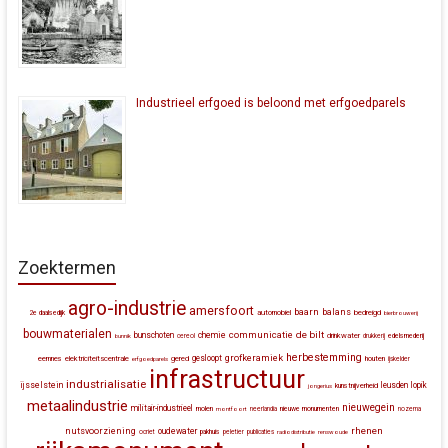
Industrieel erfgoed is beloond met erfgoedparels
Zoektermen
agro-industrie
amersfoort
baarn
balans
automobiel
bedreigd
2e daalsedijk
bierbrouwerij
bouwmaterialen
communicatie
de bilt
bunschoten
chemie
drinkwater
bunnik
cereol
drukkerij
edelsmederij
herbestemming
grofkeramiek
gesloopt
eemnes
elektriciteitscentrale
gered
houten
erfgoedparels
ijskelder
infrastructuur
industrialisatie
ijsselstein
leusden
lopik
kunstnijverheid
jongerius
metaalindustrie
nieuwegein
militair-industrieel
molen
montfoort
neerlandia
nieuwe monumenten
nozema
rhenen
nutsvoorziening
oudewater
ocriet
pakhuis
peletier
publicaties
radiodistributie
renswoude