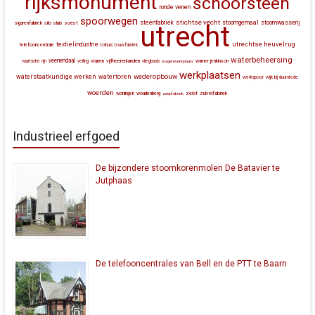
rijksmonument
schoorsteen
ronde venen
spoorwegen
stichtse vecht
steenfabriek
stoomgemaal
stoomwasserij
silo
sluis
soest
sigarenfabriek
utrecht
utrechtse heuvelrug
textielindustrie
telefooncentrale
tolhuis
touwfabriek
waterbeheersing
veenendaal
vianen
vijfheerenlanden
vaartsche rijn
veiling
vliegbasis
wagenwerkplaats
warner jenkinson
werkplaatsen
wederopbouw
waterstaatkundige werken
watertoren
werkspoor
wijk bij duurstede
woerden
zeist
zuivelfabriek
woningen
woudenberg
zeepfabriek
Industrieel erfgoed
De bijzondere stoomkorenmolen De Batavier te
Jutphaas
De telefooncentrales van Bell en de PTT te Baarn