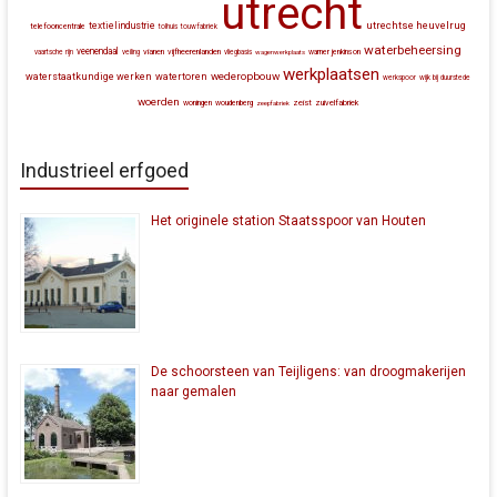
utrecht
utrechtse heuvelrug
textielindustrie
telefooncentrale
tolhuis
touwfabriek
waterbeheersing
veenendaal
vianen
vijfheerenlanden
vaartsche rijn
veiling
vliegbasis
wagenwerkplaats
warner jenkinson
werkplaatsen
wederopbouw
waterstaatkundige werken
watertoren
werkspoor
wijk bij duurstede
woerden
zeist
zuivelfabriek
woningen
woudenberg
zeepfabriek
Industrieel erfgoed
Het originele station Staatsspoor van Houten
De schoorsteen van Teijligens: van droogmakerijen
naar gemalen