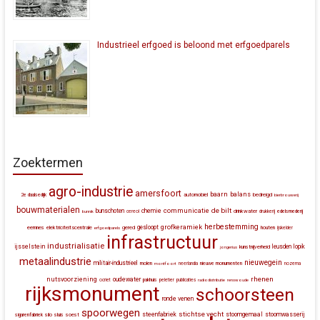
Industrieel erfgoed is beloond met erfgoedparels
Zoektermen
agro-industrie
amersfoort
baarn
balans
automobiel
bedreigd
2e daalsedijk
bierbrouwerij
bouwmaterialen
communicatie
de bilt
bunschoten
chemie
drinkwater
bunnik
cereol
drukkerij
edelsmederij
herbestemming
grofkeramiek
gesloopt
eemnes
elektriciteitscentrale
gered
houten
erfgoedparels
ijskelder
infrastructuur
industrialisatie
ijsselstein
leusden
lopik
kunstnijverheid
jongerius
metaalindustrie
nieuwegein
militair-industrieel
molen
montfoort
neerlandia
nieuwe monumenten
nozema
rhenen
nutsvoorziening
oudewater
ocriet
pakhuis
peletier
publicaties
radiodistributie
renswoude
rijksmonument
schoorsteen
ronde venen
spoorwegen
stichtse vecht
steenfabriek
stoomgemaal
stoomwasserij
silo
sluis
soest
sigarenfabriek