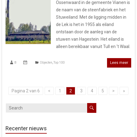
Ossenwaard in de gemeente Vianen is
de naam van de steenfabriek en het
Stuweiland. Met de ligging midden in
de Lek is het in 1955 als eiland
ontstaan door de aanleg van de
stuwen van Hagestein. Het eiland is
alleen bereikbaar vanuit Tull en ‘t Waal.
Lees meer
B
Objecten
,
Top 100
Pagina 2 van 6
<
1
2
3
4
5
>
»
Recenter nieuws