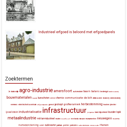
Industrieel erfgoed is beloond met erfgoedparels
Zoektermen
agro-industrie
amersfoort
baarn
balans
automobiel
bedreigd
2e daalsedijk
bierbrouwerij
bouwmaterialen
communicatie
de bilt
bunschoten
chemie
drinkwater
bunnik
cereol
drukkerij
edelsmederij
herbestemming
grofkeramiek
gesloopt
eemnes
elektriciteitscentrale
gered
houten
erfgoedparels
ijskelder
infrastructuur
industrialisatie
ijsselstein
leusden
lopik
kunstnijverheid
jongerius
metaalindustrie
nieuwegein
militair-industrieel
molen
montfoort
neerlandia
nieuwe monumenten
nozema
rhenen
nutsvoorziening
oudewater
ocriet
pakhuis
peletier
publicaties
radiodistributie
renswoude