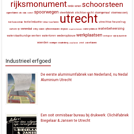
rijksmonument
schoorsteen
ronde venen
spoorwegen
stichtse vecht
steenfabriek
stoomgemaal
stoomwasserij
silo
sluis
soest
sigarenfabriek
utrecht
utrechtse heuvelrug
textielindustrie
telefooncentrale
tolhuis
touwfabriek
waterbeheersing
veenendaal
vianen
vijfheerenlanden
vaartsche rijn
veiling
vliegbasis
wagenwerkplaats
warner jenkinson
werkplaatsen
wederopbouw
waterstaatkundige werken
watertoren
werkspoor
wijk bij duurstede
woerden
zeist
zuivelfabriek
woningen
woudenberg
zeepfabriek
Industrieel erfgoed
De eerste aluminiumfabriek van Nederland, nu Nedal
Aluminium Utrecht
Een ooit onmisbaar bureau bij drukwerk: Clichéfabriek
Biegelaar & Jansen te Utrecht