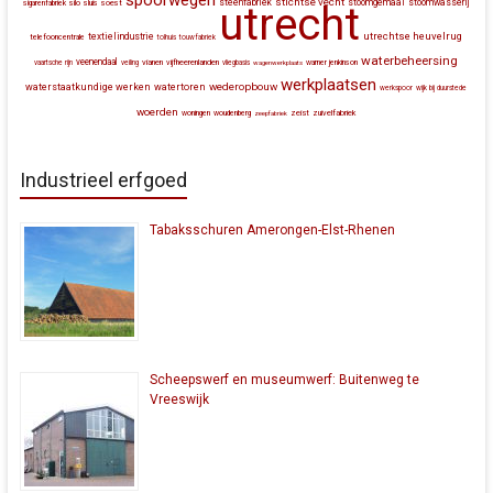
spoorwegen
stichtse vecht
steenfabriek
stoomgemaal
stoomwasserij
silo
sluis
soest
sigarenfabriek
utrecht
utrechtse heuvelrug
textielindustrie
telefooncentrale
tolhuis
touwfabriek
waterbeheersing
veenendaal
vianen
vijfheerenlanden
vaartsche rijn
veiling
vliegbasis
wagenwerkplaats
warner jenkinson
werkplaatsen
wederopbouw
waterstaatkundige werken
watertoren
werkspoor
wijk bij duurstede
woerden
zeist
zuivelfabriek
woningen
woudenberg
zeepfabriek
Industrieel erfgoed
Tabaksschuren Amerongen-Elst-Rhenen
Scheepswerf en museumwerf: Buitenweg te
Vreeswijk