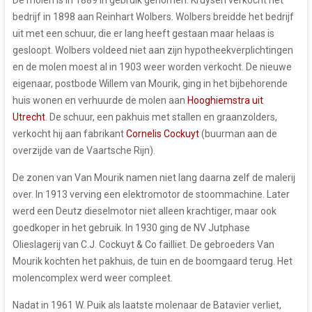
De molen is in 1889 in gebruik genomen. Kruysen verkocht het
bedrijf in 1898 aan Reinhart Wolbers. Wolbers breidde het bedrijf
uit met een schuur, die er lang heeft gestaan maar helaas is
gesloopt. Wolbers voldeed niet aan zijn hypotheekverplichtingen
en de molen moest al in 1903 weer worden verkocht. De nieuwe
eigenaar, postbode Willem van Mourik, ging in het bijbehorende
huis wonen en verhuurde de molen aan
Hooghiemstra uit
Utrecht
. De schuur, een pakhuis met stallen en graanzolders,
verkocht hij aan fabrikant
Cornelis Cockuyt
(buurman aan de
overzijde van de Vaartsche Rijn).
De zonen van Van Mourik namen niet lang daarna zelf de malerij
over. In 1913 verving een elektromotor de stoommachine. Later
werd een Deutz dieselmotor niet alleen krachtiger, maar ook
goedkoper in het gebruik. In 1930 ging de NV Jutphase
Olieslagerij van C.J. Cockuyt & Co failliet. De gebroeders Van
Mourik kochten het pakhuis, de tuin en de boomgaard terug. Het
molencomplex werd weer compleet.
Nadat in 1961 W. Puik als laatste molenaar de Batavier verliet,