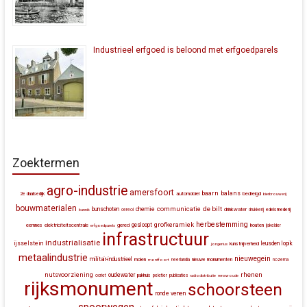
Industrieel erfgoed is beloond met erfgoedparels
Zoektermen
agro-industrie
amersfoort
baarn
balans
automobiel
bedreigd
2e daalsedijk
bierbrouwerij
bouwmaterialen
communicatie
de bilt
bunschoten
chemie
drinkwater
bunnik
cereol
drukkerij
edelsmederij
herbestemming
grofkeramiek
gesloopt
eemnes
elektriciteitscentrale
gered
houten
erfgoedparels
ijskelder
infrastructuur
industrialisatie
ijsselstein
leusden
lopik
kunstnijverheid
jongerius
metaalindustrie
nieuwegein
militair-industrieel
molen
montfoort
neerlandia
nieuwe monumenten
nozema
rhenen
nutsvoorziening
oudewater
ocriet
pakhuis
peletier
publicaties
radiodistributie
renswoude
rijksmonument
schoorsteen
ronde venen