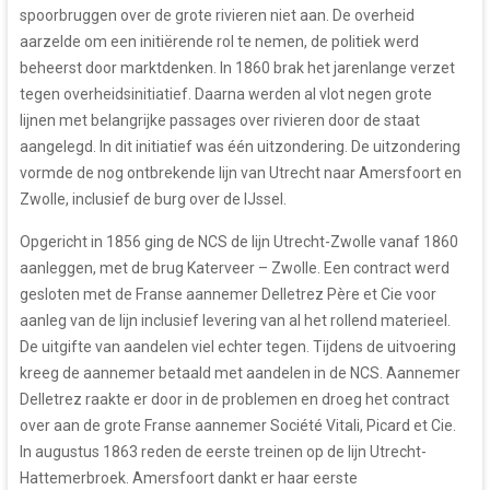
spoorbruggen over de grote rivieren niet aan. De overheid
aarzelde om een initiërende rol te nemen, de politiek werd
beheerst door marktdenken. In 1860 brak het jarenlange verzet
tegen overheidsinitiatief. Daarna werden al vlot negen grote
lijnen met belangrijke passages over rivieren door de staat
aangelegd. In dit initiatief was één uitzondering. De uitzondering
vormde de nog ontbrekende lijn van Utrecht naar Amersfoort en
Zwolle, inclusief de burg over de IJssel.
Opgericht in 1856 ging de NCS de lijn Utrecht-Zwolle vanaf 1860
aanleggen, met de brug Katerveer – Zwolle. Een contract werd
gesloten met de Franse aannemer Delletrez Père et Cie voor
aanleg van de lijn inclusief levering van al het rollend materieel.
De uitgifte van aandelen viel echter tegen. Tijdens de uitvoering
kreeg de aannemer betaald met aandelen in de NCS. Aannemer
Delletrez raakte er door in de problemen en droeg het contract
over aan de grote Franse aannemer Société Vitali, Picard et Cie.
In augustus 1863 reden de eerste treinen op de lijn Utrecht-
Hattemerbroek. Amersfoort dankt er haar eerste