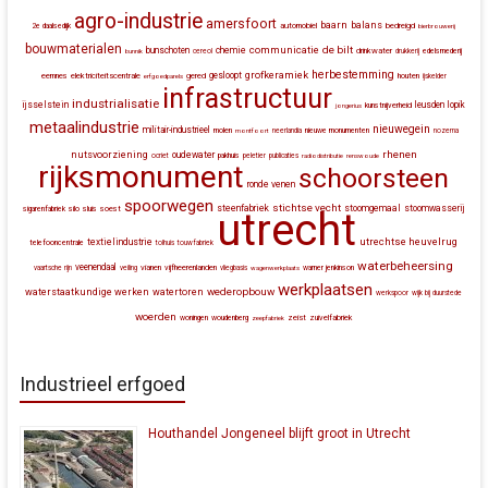
agro-industrie
amersfoort
baarn
balans
automobiel
bedreigd
2e daalsedijk
bierbrouwerij
bouwmaterialen
communicatie
de bilt
bunschoten
chemie
drinkwater
bunnik
cereol
drukkerij
edelsmederij
herbestemming
grofkeramiek
gesloopt
eemnes
elektriciteitscentrale
gered
houten
erfgoedparels
ijskelder
infrastructuur
industrialisatie
ijsselstein
leusden
lopik
kunstnijverheid
jongerius
metaalindustrie
nieuwegein
militair-industrieel
molen
montfoort
neerlandia
nieuwe monumenten
nozema
rhenen
nutsvoorziening
oudewater
ocriet
pakhuis
peletier
publicaties
radiodistributie
renswoude
rijksmonument
schoorsteen
ronde venen
spoorwegen
stichtse vecht
steenfabriek
stoomgemaal
stoomwasserij
silo
sluis
soest
sigarenfabriek
utrecht
utrechtse heuvelrug
textielindustrie
telefooncentrale
tolhuis
touwfabriek
waterbeheersing
veenendaal
vianen
vijfheerenlanden
vaartsche rijn
veiling
vliegbasis
wagenwerkplaats
warner jenkinson
werkplaatsen
wederopbouw
waterstaatkundige werken
watertoren
werkspoor
wijk bij duurstede
woerden
zeist
zuivelfabriek
woningen
woudenberg
zeepfabriek
Industrieel erfgoed
Houthandel Jongeneel blijft groot in Utrecht